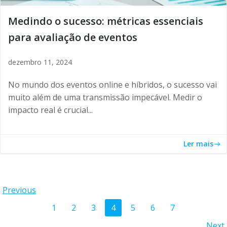
Medindo o sucesso: métricas essenciais
para avaliação de eventos
dezembro 11, 2024
No mundo dos eventos online e híbridos, o sucesso vai
muito além de uma transmissão impecável. Medir o
impacto real é crucial...
Ler mais
Posts
Previous
Posts
Page
Page
Page
Page
Page
Page
Page
1
2
3
4
5
6
7
navigation
Next