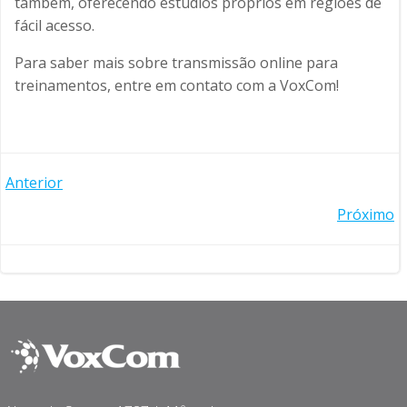
também, oferecendo estúdios próprios em regiões de
fácil acesso.
Para saber mais sobre transmissão online para
treinamentos, entre em contato com a VoxCom!
Post
Anterior
Post
Próximo
navigation
navigation