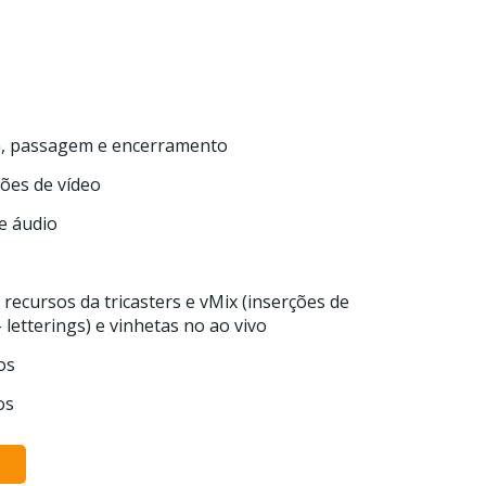
a, passagem e encerramento
ões de vídeo
e áudio
ecursos da tricasters e vMix (inserções de
– letterings) e vinhetas no ao vivo
os
os