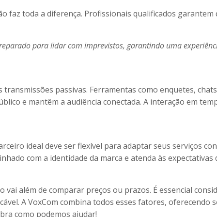
ão faz toda a diferença. Profissionais qualificados garante
reparado para lidar com imprevistos, garantindo uma experiência
s transmissões passivas. Ferramentas como enquetes, chats
blico e mantêm a audiência conectada. A interação em temp
rceiro ideal deve ser flexível para adaptar seus serviços co
inhado com a identidade da marca e atenda às expectativas d
to vai além de comparar preços ou prazos. É essencial consid
cável. A VoxCom combina todos esses fatores, oferecendo s
bra como podemos ajudar!