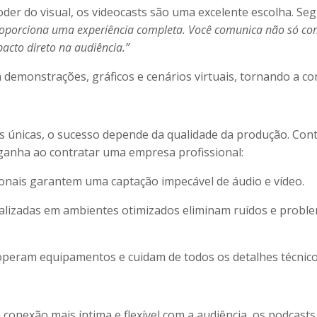
poder do visual, os videocasts são uma excelente escolha. 
proporciona uma experiência completa. Você comunica não só c
acto direto na audiência.”
emonstrações, gráficos e cenários virtuais, tornando a com
únicas, o sucesso depende da qualidade da produção. Con
ganha ao contratar uma empresa profissional:
onais garantem uma captação impecável de áudio e vídeo.
ealizadas em ambientes otimizados eliminam ruídos e probl
 operam equipamentos e cuidam de todos os detalhes técnicos
onexão mais íntima e flexível com a audiência, os podcasts 