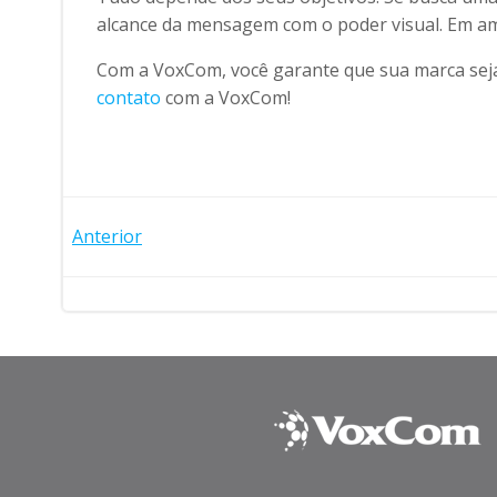
alcance da mensagem com o poder visual. Em amb
Com a VoxCom, você garante que sua marca seja 
contato
com a VoxCom!
Post
Anterior
navigation